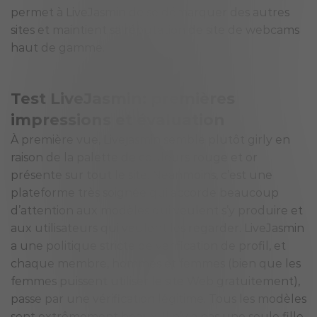
permet à LiveJasmin de se démarquer des autres
sites et maintient sa réputation de site de webcams
haut de gamme.
Test LiveJasmin: premières
impressions et évaluation
À première vue, Livejasmin semble plutôt girly en
raison de la palette de couleurs rouge et or
présente sur tout le site. Néanmoins, c’est une
plateforme très soignée qui accorde beaucoup
d’attention aux modèles qui veulent s’y produire et
aux utilisateurs qui veulent les regarder. LiveJasmin
a une politique stricte de vérification de profil, et
chaque membre, hommes et femmes (bien que les
femmes puissent utiliser le site Web gratuitement),
passe par une vérification légitime. Tous les modèles
sont extrêmement beaux. Il n’y a pas une seule fille