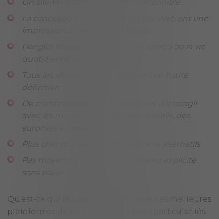
Un site Web mobile dédié est disponible
La conception et l’interface du site Web ont une
impression de qualité supérieure
L’onglet Stories vous donne un aperçu de la vie
quotidienne des modèles
Tous les shows de webcams sont en haute
définition
De nombreuses façons différentes d’interagir
avec les modèles, comme des conseils, des
surprises et des cadeaux
Plus cher que les sites de webcams alternatifs
Pas moyen de regarder du contenu explicite
sans payer
Qu’est-ce qui fait de LiveJasmin l’une des meilleures
plateformes de webcam ? Y a-t-il des particularités