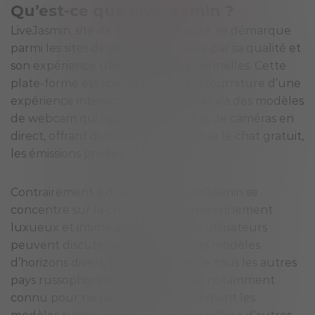
Qu’est-ce que LiveJasmin ?
LiveJasmin, site de webcams réputé, se démarque
parmi les sites de webcams de sexe par sa qualité et
son expérience utilisateur exceptionnelles. Cette
plate-forme est spécialisée dans la fourniture d’une
expérience interactive pour adultes via des modèles
de webcam qui hébergent des flux de caméras en
direct, offrant divers services tels que le chat gratuit,
les émissions privées, etc.
Contrairement à d’autres sites, LiveJasmin se
concentre sur la création d’un environnement
luxueux et intime, dans lequel les utilisateurs
peuvent discuter en privé avec des modèles
d’horizons divers, y compris ceux de tous les autres
pays russophones.
LiveJasmin
est notamment
connu pour ne pas autoriser sciemment les