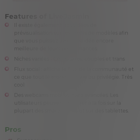
Features of LiveJasmin
Il existe également des vidéos de
prévisualisation sur les profils de modèles afin
que vous puissiez avoir une idée encore
meilleure de leurs performances.
Niches variées - Célibataires, couples et trans
Flux social : affiche le flux de la communauté et
ce que tout le monde donne ou privilégie. Très
cool
Des webcams mobiles assez avancées. Les
utilisateurs peuvent discuter à la fois sur la
plupart des smartphones et sur des tablettes.
Pros