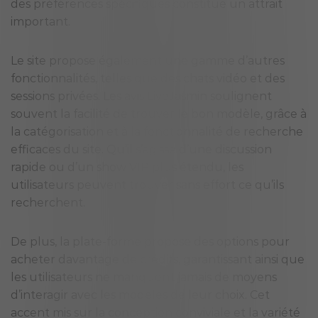
des préférences spécifiques constitue un attrait
important.
Le site propose également une gamme d’autres
fonctionnalités, telles que des chats vidéo et des
sessions privées. Les avis LiveJasmin soulignent
souvent la facilité de trouver le bon modèle, grâce à
la catégorisation et à la fonctionnalité de recherche
efficaces du site. Qu’il s’agisse d’une discussion
rapide ou d’un show VIP plus étendu, les
utilisateurs peuvent trouver sans effort ce qu’ils
recherchent.
De plus, la plate-forme propose des options pour
acheter davantage de crédits, garantissant ainsi que
les utilisateurs ne manquent jamais de moyens
d’interagir avec les modèles de leur choix. Cet
accent mis sur la conception conviviale et la variété