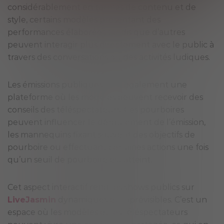
considérablement en termes de contenu et de
style, certains modèles présentant des
performances élaborées tandis que d’autres
peuvent interagir plus directement avec le public à
travers des conversations ou des activités ludiques.
Les émissions publiques sont également une
plateforme où les modèles peuvent recevoir des
conseils des téléspectateurs. Ces pourboires
peuvent influencer le déroulement de l’émission,
les mannequins fixant souvent des objectifs de
pourboire ou effectuant certaines actions une fois
qu’un seuil de pourboire est atteint.
Cet aspect interactif rend les shows publics sur
LiveJasmin
dynamiques et imprévisibles. C’est un
espace où les modèles et les téléspectateurs