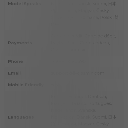
Model Speaks
Norwegian, Dansk, Suomi, 日本
語, Pусский, Magyar, Český,
Slovenských, Română, Polski, 简
体中文
Carte de crédit, Carte de débit,
Payments
PayPal, Skrill, Carte-cadeau,
Crypto-monnaie
Phone
1-800-493-0390
Email
support@livejasmin.com
Mobile Friendly
Yes
English, Español, Deutsch,
Français, Italiano, Português,
Nederlands, Svenska,
Languages
Norwegian, Dansk, Suomi, 日本
語, Pусский, Magyar, Český,