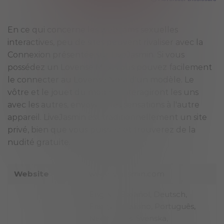
En ce qui concerne les webcams sexuelles
interactives, peu de sites peuvent rivaliser avec la
Connexion présentée sur LiveJasmin. Si vous
possédez un Lovense Max, vous pouvez facilement
le connecter au Lovense Nora d'un modèle. Le
vôtre et le jouet du modèle interagiront les uns
avec les autres, envoyant les sensations à l'autre
appareil. LiveJasmin est traditionnellement un site
privé, bien que vous puissiez et trouverez de la
nudité gratuite.
Website
www.livejasmin.com
English, Español, Deutsch,
Français, Italiano, Português,
Nederlands, Svenska,