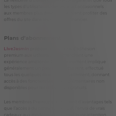
La flexibilité d’utilisation des jetons garantit que tous
les types d’utilisateurs, des visiteurs occasionnels
aux membres plus dévoués, peuvent profiter des
offres du site dans leur confort financier.
Plans d’abonnement
LiveJasmin
propose des options d’adhésion
premium aux utilisateurs recherchant une
expérience améliorée. Cet abonnement implique
généralement un paiement récurrent, effectué
tous les quelques mois ou annuellement, donnant
accès à des fonctionnalités supplémentaires non
disponibles pour les utilisateurs gratuits.
Les membres Premium bénéficient d’avantages tels
que l’accès à du contenu exclusif, l’envoi de vrais
cadeaux aux modèles et une meilleure attention