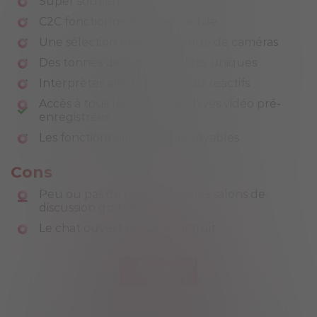
Super soutien
C2C fonctionne bien sur mobile
Une sélection massive absolue de caméras
Des tonnes de fonctionnalités uniques
Interprètes amateurs chauds réactifs
Accès à tous les hôtes d'archives vidéo pré-
enregistrées
Les fonctionnalités sont incroyables
Cons
Peu ou pas de nudité dans les salons de
discussion gratuits
Le chat ouvert n'est pas gratuit
VISIT SITE