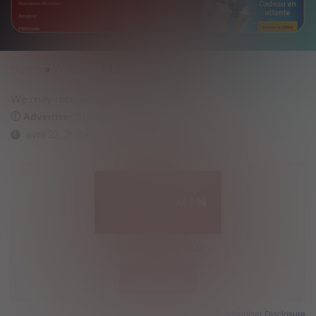
Home
»
Websites
»
LiveJasmin
We may receive some fees
ⓘ Advertiser Disclosure
avril 22, 2024
5.0
VISIT SITE
ⓘ Advertiser Disclosure