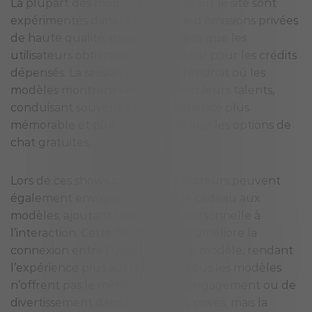
La plupart des modèles présents sur le site sont
expérimentés dans la fourniture d’émissions privées
de haute qualité, garantissant ainsi que les
utilisateurs obtiennent de la valeur pour les crédits
dépensés. La session privée est l’endroit où les
modèles montrent véritablement leurs talents,
conduisant souvent à une expérience plus
mémorable et plus satisfaisante que les options de
chat gratuites.
Lors de ces shows privés, les utilisateurs peuvent
également envoyer un véritable cadeau aux
modèles, ajoutant une touche personnelle à
l’interaction. Cette fonctionnalité améliore la
connexion entre l’utilisateur et le modèle, rendant
l’expérience plus authentique. Tous les modèles
n’offrent pas le même niveau d’engagement ou de
divertissement dans leurs shows privés, mais la