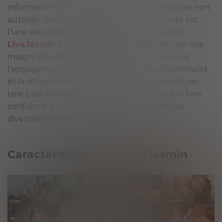
informations sont protégées contre tout accès non
autorisé. Cette attention portée à la sécurité est
l’une des principales raisons pour lesquelles
LiveJasmin
a maintenu sa réputation de bon site
malgré d’autres critiques et rumeurs. De plus,
l’engagement du site à préserver la confidentialité
et la sécurité des utilisateurs l’a aidé à constituer
une base fidèle de membres enregistrés qui font
confiance à LiveJasmin pour leurs besoins de
divertissement en ligne.
Caractéristiques de LiveJasmin