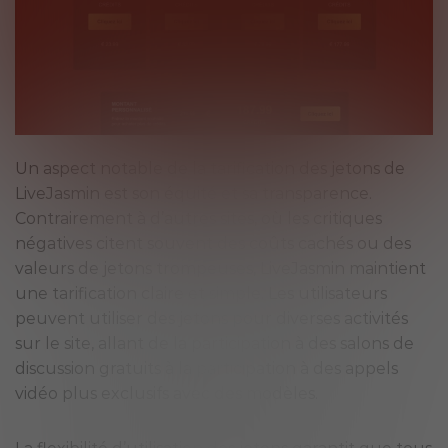
Un aspect notable de la tarification des jetons de
LiveJasmin est son équité et sa transparence.
Contrairement à d’autres sites, où les critiques
négatives citent souvent des coûts cachés ou des
valeurs de jetons trompeuses, LiveJasmin maintient
une tarification claire et simple. Les utilisateurs
peuvent utiliser des jetons pour diverses activités
sur le site, allant de la participation à des salons de
discussion gratuits à la participation à des appels
vidéo plus exclusifs avec des modèles.