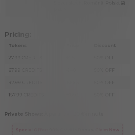
Slovenských, Română, Polski, 简
体中文
Pricing:
Tokens
Price
Discount
27.99 CREDITS
€18
50% OFF
67.99 CREDITS
€40
50% OFF
97.99 CREDITS
€56.5
50% OFF
157.99 CREDITS
€89.5
50% OFF
Private Shows:
À partir de 1,20 €/minute
Special Offer:
90% Crédits Bonus.
Claim Now