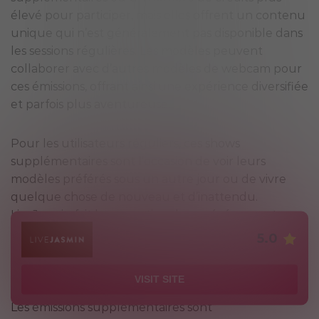
élevé pour participer, mais elles offrent un contenu
unique qui n’est généralement pas disponible dans
les sessions régulières. Les modèles peuvent
collaborer avec d’autres modèles de webcam pour
ces émissions, offrant ainsi une expérience diversifiée
et parfois plus aventureuse.
Pour les utilisateurs réguliers, ces shows
supplémentaires sont l’occasion de voir leurs
modèles préférés sous un autre jour ou de vivre
quelque chose de nouveau et d’inattendu.
LiveJasmin fait la promotion de ces événements
spéciaux, en fournissant aux utilisateurs le
5.0
calendrier et les détails à l’avance, leur permettant
ainsi de planifier leur participation.
VISIT SITE
Les émissions supplémentaires sont