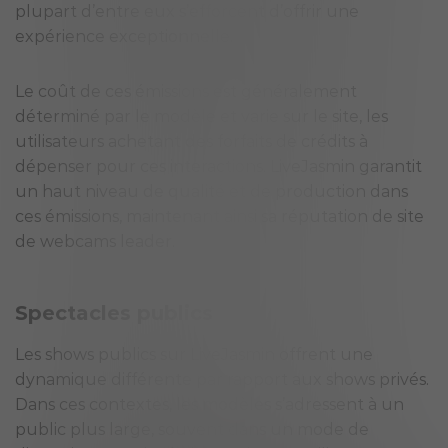
plupart d’entre eux s’efforcent d’offrir une
expérience exceptionnelle.
Le coût de ces émissions est généralement
déterminé par le modèle et varie sur le site, les
utilisateurs achetant des forfaits de crédits à
dépenser pour ces interactions. LiveJasmin garantit
un haut niveau de qualité et de production dans
ces émissions, maintenant ainsi sa réputation de site
de webcams leader.
Spectacles publics
Les shows publics sur LiveJasmin offrent une
dynamique différente par rapport aux shows privés.
Dans ces contextes, les modèles s’adressent à un
public plus large, souvent dans un mode de