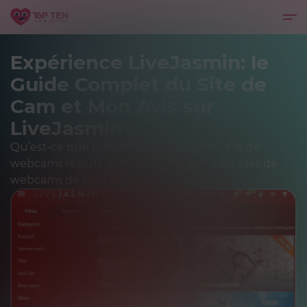
Expérience LiveJasmin: le
Guide Complet du Site de
Cam et Mon Avis sur
LiveJasmin
Qu’est-ce que LiveJasmin ? LiveJasmin, site de
webcams réputé, se démarque parmi les sites de
webcams de sexe par sa...