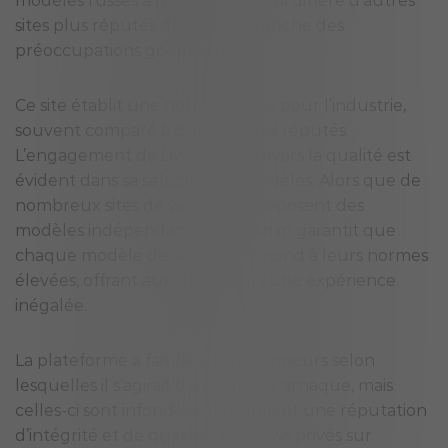
modèles russes à participer, ce qui diffère d’autres
sites plus réputés dans son approche des
préoccupations géopolitiques.
Ce site établit une norme élevée pour l’industrie,
souvent comparé à d’autres sites réputés.
L’engagement de LiveJasmin envers la qualité est
évident dans sa sélection de modèles. Alors que de
nombreux sites de webcams proposent des
modèles indépendants, LiveJasmin garantit que
chaque modèle de webcam répond à leurs normes
élevées, offrant aux utilisateurs une expérience
inégalée.
La plateforme a fait face à des rumeurs selon
lesquelles il s’agirait d’une grosse arnaque, mais
celles-ci sont infondées. Il maintient une réputation
d’intégrité et de qualité. Les shows privés sur