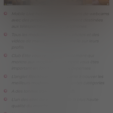
Mobile Live héberge des émissions de webcams
avec des proportions spécialement destinées
aux téléspectateurs sur smartphones
Tous les modèles ont pris des photos et des
vidéos de manière professionnelle sur leurs
profils
Club Elite vous donne un classement qui
montre aux modèles à quel point vous êtes
important en fonction de vos dépenses
L’onglet Récompenses vous aide à trouver les
meilleurs modèles dans différentes catégories
A des tonnes d’artistes exclusifs
L’un des sites de webcams de la plus haute
qualité du marché