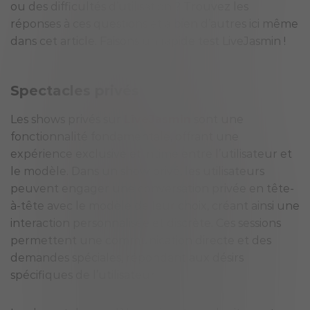
ou des difficultés d’utilisation ? Trouvez les
réponses à ces questions et à bien d’autres ici même
dans cet article. Faisons un rapide test LiveJasmin !
Spectacles privés
Les shows privés sur
LiveJasmin
sont une
fonctionnalité fondamentale, offrant une
expérience exclusive et intime entre l’utilisateur et
le modèle. Dans un show privé, les utilisateurs
peuvent engager une conversation privée en tête-
à-tête avec le modèle de leur choix, créant ainsi une
interaction personnalisée et discrète. Ces sessions
permettent une communication directe et des
demandes spéciales, répondant aux désirs
spécifiques de l’utilisateur.