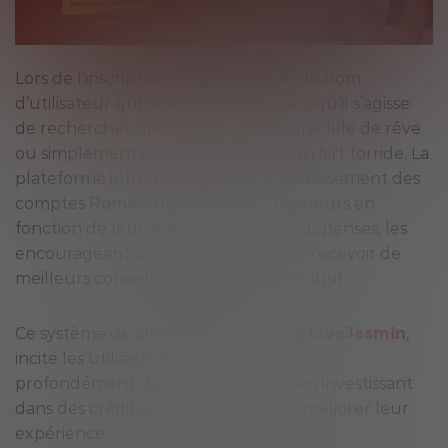
Lors de l’inscription, on peut choisir un nom
d’utilisateur qui reflète son intention, qu’il s’agisse
de rechercher une femme locale, une fille de rêve
ou simplement de s’engager dans un flirt torride. La
plateforme introduit également le classement des
comptes Romeo, qui classe les utilisateurs en
fonction de leur activité et de leurs dépenses, les
encourageant à dépenser plus pour recevoir de
meilleurs conseils et du contenu exclusif.
Ce système de classement, unique à
LiveJasmin
,
incite les utilisateurs à s’engager plus
profondément dans la plateforme, en investissant
dans des crédits et du temps pour améliorer leur
expérience.