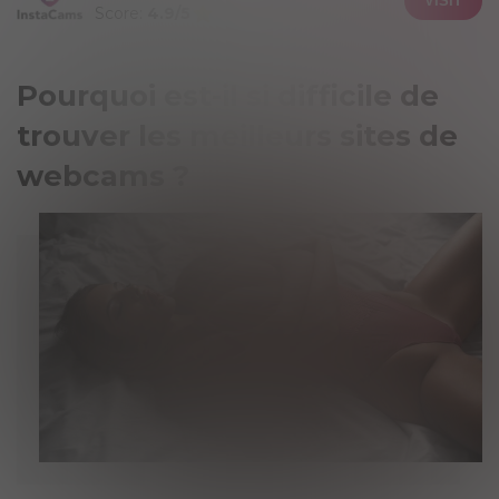
VISIT
Score:
4.9/5
Pourquoi est-il si difficile de
trouver les meilleurs sites de
webcams ?