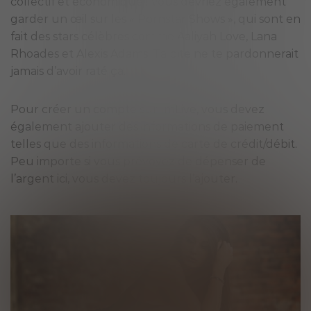
collectif et économique ! Vous devriez également
garder un œil sur les « Pornstar Shows », qui sont en
fait des stars célèbres comme Aaliyah Love, Lana
Rhoades et Alexis Adams. Ta bite ne te pardonnerait
jamais d’avoir raté ça.
Pour créer un compte sur ImLive, vous devez
également ajouter des informations de paiement
telles que des informations de carte de crédit/débit.
Peu importe si vous prévoyez de dépenser de
l’argent ici, vous devez toujours l’ajouter.