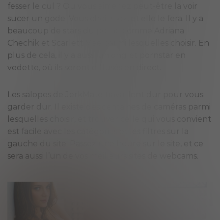
fesser le cul ? Ou vous aimeriez peut-être la voir
sucer un gode. Vous choisissez, et elle le fera. Il y a
beaucoup de stars du porno comme Adriana
Chechik et Scarlett Mae parmi lesquelles choisir. En
plus de cela, il y a aussi un onglet pornstar en
vedette, où ils seront diffusés en direct.
Les salopes de JerkMate travaillent dur pour vous
garder dur. Il existe des centaines de caméras parmi
lesquelles choisir, et trouver celle qui vous convient
est facile avec les catégories et les filtres sur la
gauche du site. Passez une heure sur le site, et ce
sera aussi l’un de vos meilleurs sites de webcams.