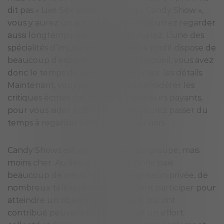
dit pas « Live Sex Video Chat » ou « Candy Show »,
vous y aurez un accès complet et pourrez regarder
aussi longtemps que vous le souhaitez. L’une des
spécialités d’ImLive est que chaque profil dispose de
beaucoup d’espace sur la page d’accueil, vous avez
donc le temps de vous concentrer sur les détails.
Maintenant, vous pouvez même considérer les
critiques écrites par d’autres utilisateurs payants,
pour vous aider à décider si vous voulez passer du
temps à regarder cette camgirl ou non.
Candy Shows est un show privé de groupe, mais
moins cher. Au lieu qu’une personne paie
beaucoup de crédits pour une émission privée, de
nombreux téléspectateurs peuvent participer pour
atteindre un objectif, et tous ceux qui ont
contribué peuvent regarder. C’est un effort