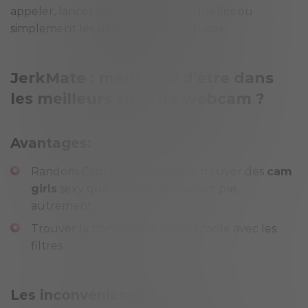
appeler, lancer des caméras individuelles ou
simplement les utiliser comme astuces.
JerkMate : mérite-t-il d’être dans
les meilleurs sites de webcam ?
Avantages:
Random Cam vous permet de trouver des
cam
girls
sexy que vous ne trouveriez pas
autrement
Trouver la bonne
cam girl
est facile avec les
filtres
Les inconvénients: