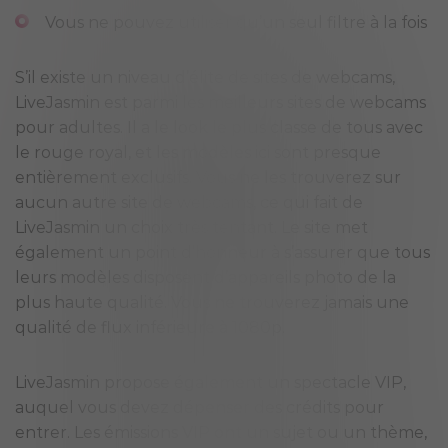
Vous ne pouvez utiliser qu’un seul filtre à la fois
S’il existe un niveau d’élite de sites de webcams,
LiveJasmin est parmi les meilleurs sites de webcams
pour adultes. Il a le look le plus classe de tous avec
le rouge royal, et les modèles ici sont presque
entièrement exclusifs. Vous ne les trouverez sur
aucun autre site de webcams, ce qui fait de
LiveJasmin un choix très tentant. Le site met
également un point d’honneur à s’assurer que tous
leurs modèles disposent d’appareils photo de la
plus haute qualité. Vous ne trouverez jamais une
qualité de flux inférieure à 1080p.
LiveJasmin propose également un spectacle VIP,
auquel vous devez dépenser des crédits pour
entrer. Les émissions VIP ont un sujet ou un thème,