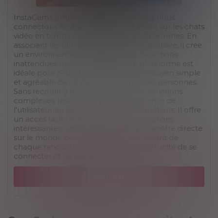
InstaCams simplifie la façon dont nous nous
connectons en ligne, en se concentrant sur les chats
vidéo en temps réel entre hommes et femmes. En
associant les utilisateurs de manière aléatoire, il crée
un environnement propice à des interactions
inattendues mais agréables. Cette plateforme est
idéale pour ceux qui recherchent un moyen simple
et agréable de rencontrer de nouvelles personnes.
Sans recourir à des gadgets ou à des fonctions
complexes, InstaCams place l'expérience de
l'utilisateur au centre de ses préoccupations. Il offre
un accès facile à de nouvelles conversations
intéressantes. Chaque chat offre une fenêtre directe
sur le monde de quelqu'un d'autre, faisant de
chaque rencontre une nouvelle opportunité de se
connecter et de partager!
VISIT SITE