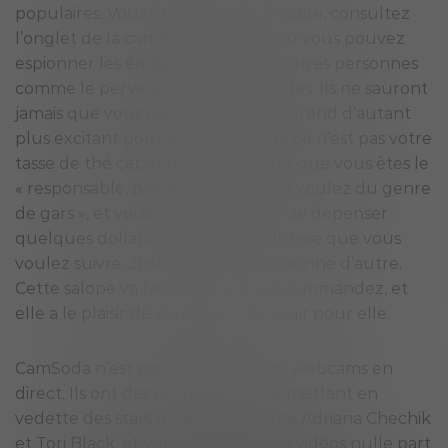
populaires. Vous êtes voyeur ? Ensuite, consultez
l’onglet de la caméra « Voyeur », où vous pouvez
espionner les émissions privées d’autres personnes
comme le pervers sale que vous êtes. Ils ne sauront
jamais que vous regardez, ce qui le rend d’autant
plus excitant pour vous. Dites que ce n’est pas votre
tasse de thé cependant. Peut-être que vous êtes le
« responsable, prenez ce que vous voulez du genre
de gars », et vous n’avez pas peur de dépenser
quelques dollars. Cam2Cam est la voie que vous
voulez suivre. Juste toi et elle, personne d’autre.
Cette salope va faire ce que vous commandez, et
elle a le plaisir de vous regarder jouir pour elle.
CamSoda n’est pas seulement des webcams en
direct. Ils ont des pornos exclusifs mettant en
vedette des stars du porno comme Adriana Chechik
et Tori Black, et vous ne verrez ces vidéos nulle part