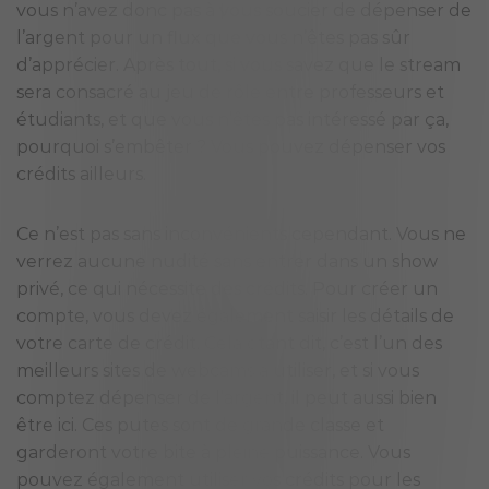
vous n’avez donc pas à vous soucier de dépenser de
l’argent pour un flux que vous n’êtes pas sûr
d’apprécier. Après tout, si vous savez que le stream
sera consacré au jeu de rôle entre professeurs et
étudiants, et que vous n’êtes pas intéressé par ça,
pourquoi s’embêter ? Vous pouvez dépenser vos
crédits ailleurs.
Ce n’est pas sans inconvénients cependant. Vous ne
verrez aucune nudité sans entrer dans un show
privé, ce qui nécessite des crédits. Pour créer un
compte, vous devez également saisir les détails de
votre carte de crédit. Cela étant dit, c’est l’un des
meilleurs sites de webcams à utiliser, et si vous
comptez dépenser de l’argent, il peut aussi bien
être ici. Ces putes sont de grande classe et
garderont votre bite à pleine puissance. Vous
pouvez également utiliser vos crédits pour les