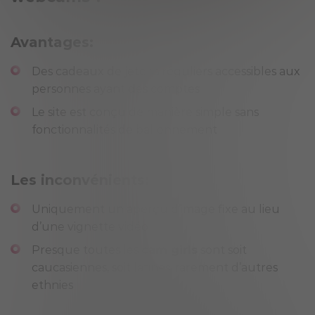
Avantages:
Des cadeaux de jetons réguliers accessibles aux
personnes ayant des comptes
Le site est conçu de manière simple sans
fonctionnalités de ballonnement
Les inconvénients:
Uniquement un aperçu d’image fixe au lieu
d’une vignette vidéo
Presque toutes les
cam girls
sont soit
caucasiennes, soit latines, rarement d’autres
ethnies