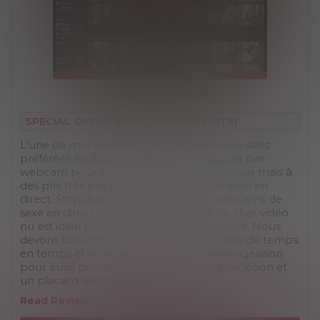
4.9
SPECIAL OFFER:
50 JETONS GRATUITS!
L'une de mes plates-formes de webcams sales
préférées est Stripchat. Ils gardent le chat par
webcam pour adultes simple, sans cadeaux mais à
des prix très bas pour les webcams de sexe en
direct. Stripchat est connu pour ses webcams de
sexe en direct bon marché et ce site de chat vidéo
nu est idéal pour une utilisation sur mobile. Nous
devons tous nous masturber sur le pouce de temps
en temps et ici, vous grattez cette démangeaison
pour aussi peu que 10 dollars, un tube de lotion et
un placard silencieux !
Read Review