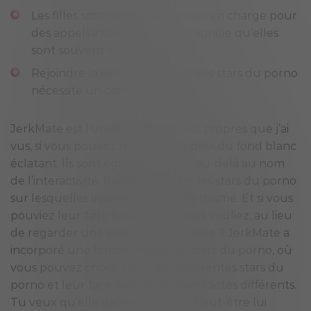
Les filles sont rapidement prises en charge pour
des appels individuels, ce qui signifie qu’elles
sont souvent indisponibles
Rejoindre la session en direct des stars du porno
nécessite un compte
JerkMate est l’un des sites les plus propres que j’ai
vus, si vous pouvez regarder au-delà du fond blanc
éclatant. Ils sont également allés au-delà au nom
de l’interactivité. Imaginez toutes les stars du porno
sur lesquelles vous avez jamais fantasmé. Et si vous
pouviez leur faire faire ce que vous vouliez, au lieu
de regarder une vidéo porno linéaire ? JerkMate a
incorporé une fonctionnalité de stars du porno, où
vous pouvez choisir l’une des différentes stars du
porno et leur faire accomplir divers actes différents.
Tu veux qu’elle danse pour toi ? Peut-être lui