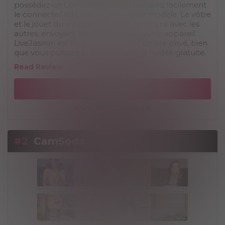
possédez un Lovense Max, vous pouvez facilement
le connecter au Lovense Nora d'un modèle. Le vôtre
et le jouet du modèle interagiront les uns avec les
autres, envoyant les sensations à l'autre appareil.
LiveJasmin est traditionnellement un site privé, bien
que vous puissiez et trouverez de la nudité gratuite.
Read Review
VISIT SITE
www.livejasmin.com
#2
CamSoda