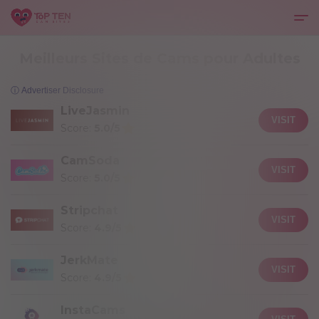
Meilleurs Sites de Cams pour Adultes
ⓘ Advertiser Disclosure
LiveJasmin
VISIT
Score:
5.0/5
CamSoda
VISIT
Score:
5.0/5
Stripchat
VISIT
Score:
4.9/5
JerkMate
VISIT
Score:
4.9/5
InstaCams