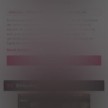
5.0
SPECIAL OFFER:
300 JETONS POUR $14,99
Si vous recherchez une grande variété de modèles
de cam, vous aimerez CamSoda. J'aime le look
épuré de cette plateforme et le fait que le site ne
soit pas rempli de publicités ennuyeuses. En
général, quelques centaines de modèles sont en
ligne en permanence !
Read Review
VISIT SITE
www.camsoda.com
#3
Stripchat