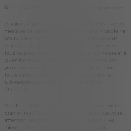
Trouver vos balises préférées est un problème
Je vais être au niveau de toi, mon pote. C’est l’un de
mes sites de webcams préférés. Comment diable ne
vas-tu pas en tomber amoureux ? Dès que vous
ouvrez le site, vous voyez toutes les vignettes de
tous les poussins sur la page d’accueil commencer à
jouer des aperçus en direct simultanément. Vos
yeux parcourent tout l’écran, essayant de saisir
toute cette chatte de premier ordre et d’être
submergés par elle de la manière la plus
étonnante.
Maintenant, tu dois choisir une salope avec qui te
branler, non ? Si celles à l’avant n’attirent pas votre
attention, vous pouvez consulter l’onglet « Les
mieux notées » pour voir les salopes les plus