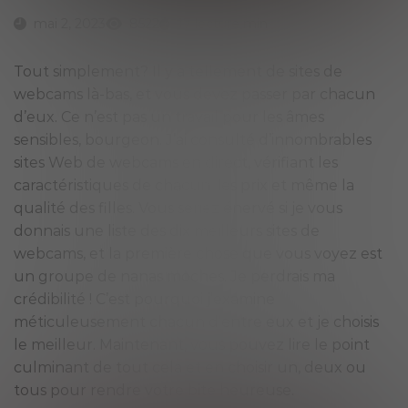
mai 2, 2023
8522
17 lecture min
Tout simplement? Il y a tellement de sites de
webcams là-bas, et vous devez passer par chacun
d’eux. Ce n’est pas un travail pour les âmes
sensibles, bourgeon. J’ai consulté d’innombrables
sites Web de webcams en direct, vérifiant les
caractéristiques de chacun, les prix et même la
qualité des filles. Vous seriez énervé si je vous
donnais une liste des dix meilleurs sites de
webcams, et la première chose que vous voyez est
un groupe de nanas moches. Je perdrais ma
crédibilité ! C’est pourquoi j’examine
méticuleusement chacun d’entre eux et je choisis
le meilleur. Maintenant, vous pouvez lire le point
culminant de tout cela et en choisir un, deux ou
tous pour rendre votre bite heureuse.