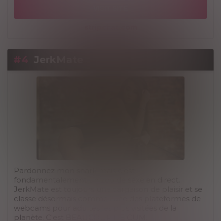
VISIT SITE
stripchat.com
#4
JerkMate
Pardonnez mon snark mais c'est
fondamentalement un zoo de sexe en direct.
JerkMate est toujours une cargaison de plaisir et se
classe désormais comme l'une des plateformes de
webcams pour adultes les plus visitées de la
planète. C'est BEAUCOUP DE CUM.