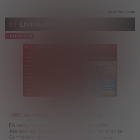
ⓘ Advertiser Disclosure
#1
LiveJasmin
EDITORS' PICK
5.0
SPECIAL OFFER:
90% CRÉDITS BONUS
En ce qui concerne les webcams sexuelles
interactives, peu de sites peuvent rivaliser avec la
Connexion présentée sur LiveJasmin. Si vous