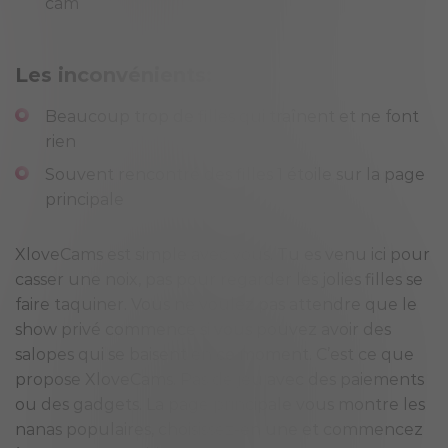
cam
Les inconvénients:
Beaucoup trop de filles qui traînent et ne font
rien
Souvent rencontré des filles 1 étoile sur la page
principale
XloveCams est simple avec vous. Tu es venu ici pour
casser une noix, pas pour regarder les jolies filles se
faire taquiner. Vous ne voulez pas attendre que le
show privé commence si vous pouvez avoir des
salopes qui se baisent en ce moment. C’est ce que
propose XloveCams. Pas de jeu avec des paiements
ou des gadgets. La page principale vous montre les
nanas populaires, choisissez-en une et commencez