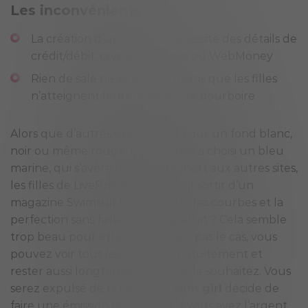
Les inconvénients:
La création d’un compte nécessite des détails de
crédit/débit, crypto-monnaie ou WebMoney
Rien de sale ne se passe à moins que les filles
n’atteignent leurs objectifs de pourboire
Alors que d’autres sites optent pour un fond blanc,
noir ou même rouge, LivePrivates a choisi un bleu
marine, qui s’avère bien. Par rapport aux autres sites,
les filles de LivePrivates semblent sortir d’un
magazine Swimsuit Issue. Toutes les courbes et la
perfection sans faille, et c’est gratuit ? Cela semble
trop beau pour être vrai. Ce n’est pas le cas, vous
pouvez voir tous les modèles gratuitement et
rester aussi longtemps que vous le souhaitez. Vous
serez expulsé de la pièce si la
cam girl
décide de
faire une émission privée, mais si vous avez l’argent,