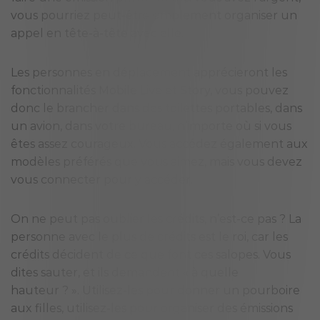
vous pourriez peut-être simplement organiser un
appel en tête-à-tête avec elle.
Les personnes en déplacement apprécieront les
fonctionnalités Mobile Live et Story, vous pouvez
donc le brancher dans des toilettes portables, dans
un avion, dans votre bureau, n’importe où si vous
êtes assez courageux. Vous accédez également aux
modèles préférés que vous aimez, mais vous devez
vous connecter pour y accéder.
On ne peut pas oublier les crédits, n’est-ce pas ? La
personne avec le plus de crédits est le roi, car les
crédits décident de ce que font ces salopes. Vous
dites sauter, et ils demandent « à quelle
hauteur ? ». Utilisez-les pour donner un pourboire
aux filles, utilisez-les pour organiser des émissions