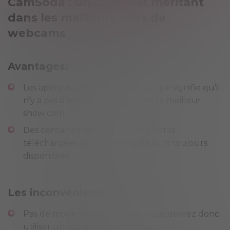
CamSoda : un candidat méritant
dans les meilleurs sites de
webcams
Avantages:
Les aperçus sont instantanés, ce qui signifie qu’il
n’y a pas d’attente pour trouver le meilleur
show cam
Des centaines de vidéos et de photos
téléchargées par les
cam girls
sont toujours
disponibles
Les inconvénients:
Pas de mode sombre intégré, vous devrez donc
utiliser un plugin de navigateur