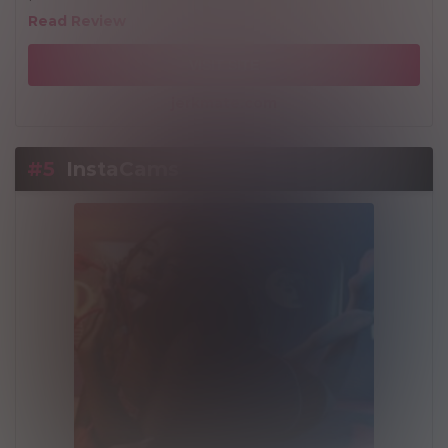
Read Review
VISIT SITE
jerkmate.com
#5
InstaCams