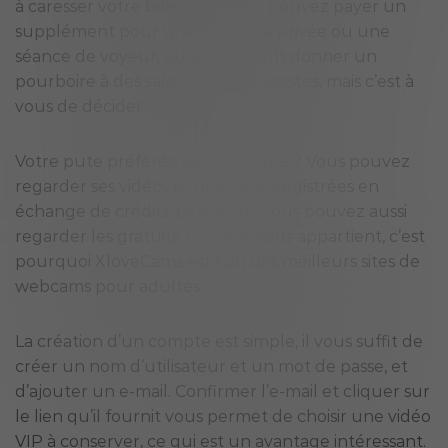
à caresser votre bite, mec. Vous pouvez payer un
supplément pour une chambre privée ou une
séance de voyeur, ou simplement donner un
pourboire à des salopes enthousiastes, mais c’est à
vous de décider.
Votre pute préférée est hors ligne ? Vous pouvez
regarder ses vidéos et photos enregistrées en
échange de crédits. Là encore, vous pouvez aussi
regarder les gratuits. Le choix vous appartient, c’est
pourquoi XloveCams est l’un des meilleurs sites de
webcams pour adultes.
La création d’un compte est simple, il vous suffit de
créer un nom d’utilisateur et un mot de passe, et
d’ajouter un e-mail. Confirmer l’e-mail et cliquer sur
le lien qu’il fournit vous permet de choisir une vidéo
VIP à conserver, ce qui est un avantage intéressant.