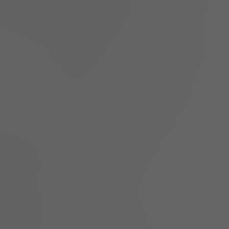
ice
Discount
8
50% OFF
40
50% OFF
6.5
50% OFF
9.5
50% OFF
 bonus kredisi.
Claim Now