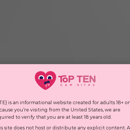
a vardır, böylece nasıl performans göstermeyi
niz.
rkesin neleri bahşiş verdiğini veya beğendiğini
cılar hem çoğu akıllı telefonda hem de tabletlerde
Cons
Ücretsiz sohbet odalarında çıplaklık yok
denecek kadar az
TE} is an informational website created for adults 18+ on
Açık sohbet ücretsiz değil
cause you’re visiting from the United States, we are
uired to verify that you are at least 18 years old.
s site does not host or distribute any explicit content. A