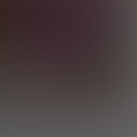
 platforma iyi bir örnektir. Gezinmek, kadınlara göz
atlıdır ve açıkça hiçbir gizli maliyet veya ek ücret
rıntılı bilgiye ve özel fotoğraflara sahip olduğundan,