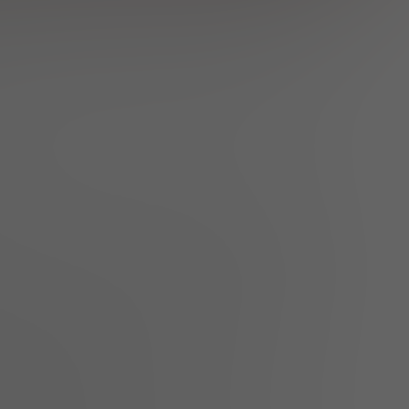
nız. Modellerle iletişime geçebilir, onlara hediyeler
 yazabilir, karşılığında özel bir gösteri
Ve LiveJasmin uygulaması olmamasına rağmen, bir
leri her zaman dizüstü bilgisayarınızdan izleyebilir
kırmızı ve altın renk paleti nedeniyle oldukça kız
 sergilemek isteyen modellere ve onları izlemek
platform. LiveJasmin’in sıkı bir profil doğrulama
(bayanlar web sitesini ücretsiz olarak kullanabilir)
ce güzel görünüyor, kamerası kötü olan ya da kötü
klas görünmesine yardımcı olan başka bir şeydir.
liği nedeniyle ilk izlenim oldukça hoş.
aki görüşümüz