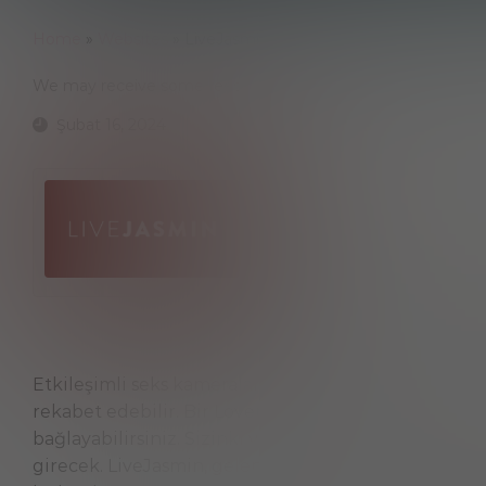
Home
»
Websites
»
LiveJasmin
We may receive some fees
ⓘ Advertiser Disclosure
Şubat 16, 2024
Etkileşimli seks kameraları söz konusu olduğunda, 
rekabet edebilir. Bir Lovense Max'iniz varsa, onu bi
bağlayabilirsiniz. Sizinki ve modelin oyuncağı, hisl
girecek. LiveJasmin, geleneksel olarak özel odaklı bir