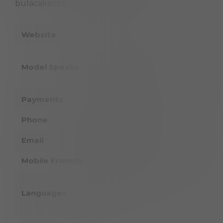
bulacaksınız.
Website
www.livejasmin.com
English, Español, Deutsch, Françai
Model Speaks
Norwegian, Dansk, Suomi, 日本語, 
Polski, 简体中文
Payments
Kredi Kartı, Banka Kartı, PayPal, Sk
Phone
1-800-493-0390
Email
support@livejasmin.com
Mobile Friendly
Yes
English, Español, Deutsch, Françai
Languages
Norwegian, Dansk, Suomi, 日本語, 
Polski, 简体中文