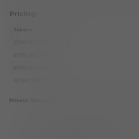
Pricing:
Tokens
Pr
27.99 CREDITS
$1
67.99 CREDITS
$
97.99 CREDITS
$5
157.99 CREDITS
$8
Private Shows:
$1.20/Dakika'dan başlayan fiyatlarla
Special Offer:
%90'e varan