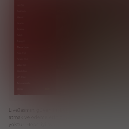
LiveJasmin, güvenilir, bakımlı ve yüksek kaliteli bir
atmak ve ödemelerinizi yönetmek kolaydır. Makul fiy
yoktur. Hepsi iyi ayarlanmış profillere, çok sayıda ay