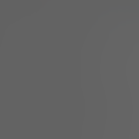
s, Italiano, Português, Nederlands, Svenska,
Pусский, Magyar, Český, Slovenských, Română,
rill, Hediye Kartı, Kripto Para Birimi
s, Italiano, Português, Nederlands, Svenska,
Pусский, Magyar, Český, Slovenských, Română,