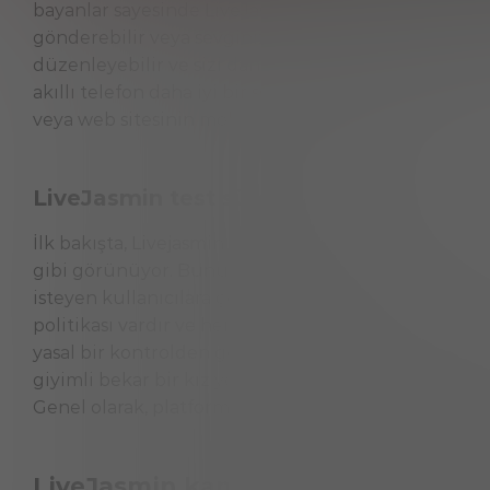
bayanlar sayesinde LiveJasmin’in keyfini çıkaracaksı
gönderebilir veya sevginizi göstermek için sürprizler
düzenleyebilir ve sizi daha da mutlu edebilirler. 
akıllı telefon daha iyi bir seçeneğiniz varsa, gösteri
veya web sitesinin mobil versiyonuna gidebilirsiniz.
LiveJasmin test süresi: ilk izlenim
İlk bakışta, Livejasmin, web sitesinin her yerindeki 
gibi görünüyor. Bununla birlikte, orada performans
isteyen kullanıcılara çok dikkat eden çok temiz bir 
politikası vardır ve her üye hem kadın hem de erkek 
yasal bir kontrolden geçer. Tüm modeller son dere
giyimli bekar bir kız yok. Bu, LiveJasmin’in şık ve 
Genel olarak, platformun görünümü ve kullanılabilir
LiveJasmin kamera sitesi hakkınd