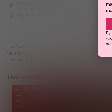
Tüm ana bilgisayarların önceden kaydedilmiş
mat
video arşivlerine erişim
in
Özellikler harika
VISIT
By 
you
per
LiveJasmin’i en iyi web kamerası platformlarından b
veya zorluk var mı? Bu ve diğer birçok sorunun yanıt
LiveJasmin testi yapalım!
LiveJasmin deneyiminin genel özet