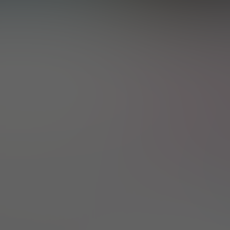
5.0
VISIT SITE
ⓘ Advertiser Disclosure
LiveJasmin'da bulunan Connexion ile çok az site
r modelin Lovense Nora'sına kolayca
eri diğer cihaza göndererek birbirleriyle etkileşime
 sitedir, ancak biraz ücretsiz çıplaklık bulabilir ve