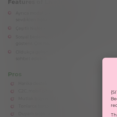
Features of LiveJasmin
Ayrıca model profillerinde önizleme videoları d
sevdikleri hakkında daha iyi bir fikir edinebilirsi
Çeşitli Nişler - Bekarlar, Çiftler ve Trans
Sosyal besleme: Size topluluk beslemesini ve he
gösterir. Çok havalı
Oldukça gelişmiş mobil web kameraları. Kullanı
sohbet edebilir.
Pros
Harika destek
C2C, mobil cihazlarda iyi çalışır
{SI
Mutlak büyük bir kamera seçimi
Be
req
Tonlarca benzersiz özellik
Duyarlı sıcak amatör sanatçılar
Thi