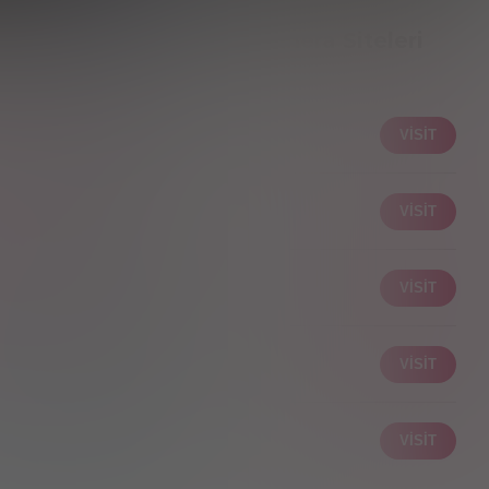
Enn iyi Yetişkin Kamera Siteleri
ⓘ Advertiser Disclosure
LiveJasmin
VISIT
Score:
5.0/5
CamSoda
VISIT
Score:
5.0/5
Stripchat
VISIT
Score:
4.9/5
JerkMate
VISIT
Score:
4.9/5
ImLive
VISIT
Score:
4.9/5