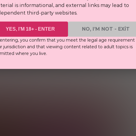
erial is informational, and external links may lead to
dependent third-party websites.
NO, I’M NOT - EXIT
YES, I’M 18+ - ENTER
 SITE
entering, you confirm that you meet the legal age requirement 
r jurisdiction and that viewing content related to adult topics is
mitted where you live.
iri yapan nedir? Kullanımda herhangi bir özellik
ını bu makalede bulabilirsiniz. Hadi hızlı bir
i