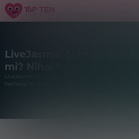
LiveJasmin Seks Şovları 
mi? Nihai Kontrol
LiveJasmin’i en iyi web kamerası platformlarından bi
herhangi bir özellik veya zorluk var mı? Bu ve diğer...