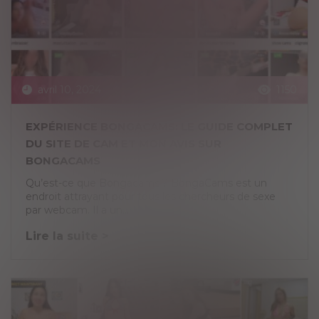
avril 10, 2024
1150
EXPÉRIENCE BONGACAMS: LE GUIDE COMPLET
DU SITE DE CAM ET MON AVIS SUR
BONGACAMS
Qu’est-ce que Bongacams ? BongaCams est un
endroit attrayant pour tous les chercheurs de sexe
par webcam. Il a un...
Lire la suite >