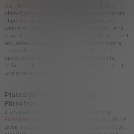
Dans l’ensemble, Flirt4free est une excellente
plate-forme à la fois pour les jerkers expérimentés
et pour ceux qui débutent dans le monde des
webcams. C’est facile à suivre et vous n’avez rien à
payer tout de suite. Il offre des options de paiement
sécurisées, des abonnements pratiques et même
des crédits gratuits dès que vous achetez l’un des
packs de crédits. La véritable expérience de la
webcam est cool et amusante, et Flirt4free en est
une excellente preuve.
Plates-formes, similaires à
Flirt4free
Si vous avez besoin de comparer les caméras
Flirt4free
avec d’autres plates-formes, vous devez
savoir lesquelles tester. Voici la liste des 3 meilleurs