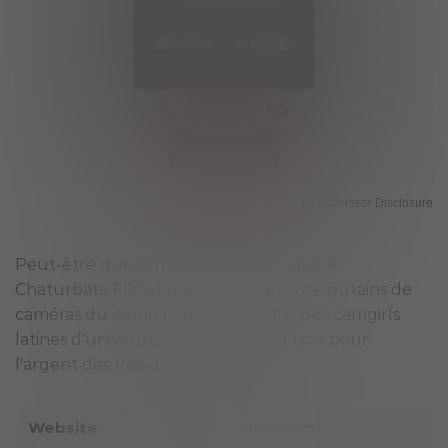
4.5
VISIT SITE
ⓘ Advertiser Disclosure
Peut-être que la meilleure alternative à
Chaturbate Flirt4Free a des tonnes de putains de
caméras du 3ème monde et même des camgirls
latines d'université qui en frottent une pour
l'argent des frais de scolarité!
Website
www.flirt4free.com