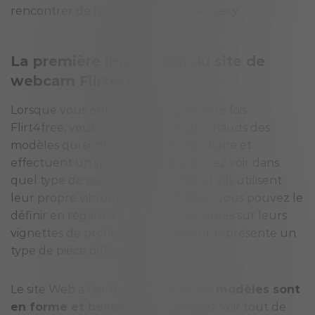
rencontrer de nouvelles personnes sexy.
La première impression du
site de
webcam
Flirt4free
Lorsque vous entrez pour la première fois
Flirt4free, vous voyez des aperçus chauds des
modèles qui sont actuellement en ligne et
effectuent un spectacle. Vous pouvez voir dans
quel type de pièce ils se trouvent et s’ils utilisent
leur propre vibromasseur Flirt4free. Vous pouvez le
définir en regardant les taches colorées sur leurs
vignettes de profil, chaque couleur représente un
type de pièce différent.
Le site Web a l’air frais et élégant, les
modèles sont
en forme et beaux
, et vous pouvez voir tout de