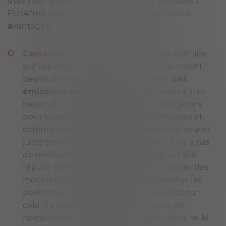
sites Web les plus cool qui sont assez similaires à
Flirt4free mais qui ont toujours leurs propres
avantages.
CamSoda
. Il s’agit d’une plate-forme gratuite
sur laquelle vous n’avez pas nécessairement
besoin de vous inscrire pour profiter
des
émissions de webcam
. Bien sûr, vous aurez
besoin d’un compte pour acheter des jetons
pour donner des pourboires aux modèles et
commander un show privé, mais si vous voulez
juste tester la plate-forme webcam, il n’y a pas
de meilleure option pour cela. C’est un site
réputé avec une base d’utilisateurs Huge, des
modèles actifs et la possibilité de planifier les
performances et d’obtenir des rappels pour
cela. Il est simple à utiliser et propose de
nombreuses catégories d’émissions, alors ne le