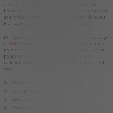
de ce qu’il vaut mieux ne pas lui demander. Leurs
horaires, listes de conseils, principaux contributeurs
et entrées de blog sont également disponibles sur
leur page de profil, ce qui est très pratique !
Dès que vous vous inscrivez et obtenez un package
de
Flirt4free
crédits, vous pouvez non seulement
regarder des performances, mais aussi booster les
poussins, leur envoyer des messages ou des
cadeaux. Voici tous les forfaits disponibles sur le site
Web :
120 premiers crédits gratuits (0,00 $)
180 crédits — 5 $
360 crédits — 20 $
1240 crédits — 100 $