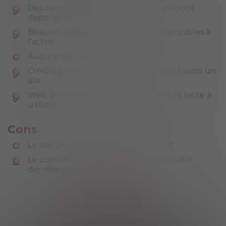
Des caméras pour gars, filles et trans sont
disponibles
Beaucoup de vidéos cochonnes disponibles à
l'achat
Aucune publicité à gérer
Crédits gratuits lors de la première création un
site
Web de compte mobile est élégant et facile à
utiliser
Cons
Le site peut parfois être un peu lent
Le contenu le plus pervers est verrouillé
derrière un mur payant
VISIT SITE