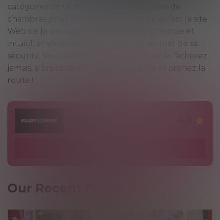
catégories de recherche, différents types de
chambres pour plus de plaisir, c’est ce qu’est le site
Web de la webcam
Flirt4free
. C’est pratique et
intuitif, et vous ne pouvez pas vous soucier de sa
sécurité. Vous l’essayerez une fois et ne le lâcherez
jamais, alors obtenez un tas de crédits et prenez la
route !
4.5
VISIT SITE
Our Recent Posts