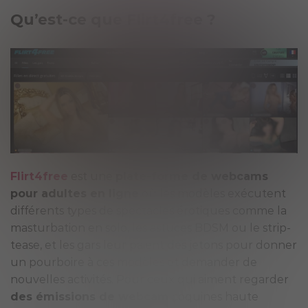
Qu’est-ce que Flirt4free ?
Flirt4free
est une
plate-forme de webcams
pour adultes en ligne
où les modèles exécutent
différents types de spectacles érotiques comme la
masturbation en solo, les astuces BDSM ou le strip-
tease, et les gars leur paient des jetons pour donner
un pourboire à ces modèles et demander de
nouvelles activités. Pour ceux qui aiment regarder
des émissions de webcam
coquines haute