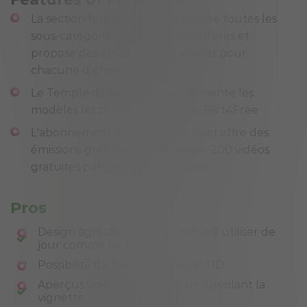
La section fétichiste dédiée couvre toutes les
sous-catégories fétichistes populaires et
propose des émissions de caméras pour
chacune d'entre elles
Le Temple de la renommée présente les
modèles les plus populaires de Flirt4Free
L'abonnement premium mensuel offre des
émissions gratuites d'une heure, 200 vidéos
gratuites par jour et plus encore
Pros
Design agréable et confortable à utiliser de
jour comme de nuit
Possibilité de trier par caméras HD
Aperçus vidéo disponibles en survolant la
vignette