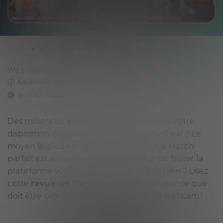
Home
»
Websites
»
Flirt4Free
We may receive some fees
ⓘ Advertiser Disclosure
avril 10, 2024
Des milliers de
sites de webcams
sont à votre
disposition, mais comment choisir le meilleur ? Le
moyen le plus efficace de trouver votre Match
parfait est soit de lire les critiques, soit de tester la
plateforme vous-même. Pourquoi pas, hein ? Lisez
cette
revue de Flirt4free cams
pour voir ce que
doit être une vraie belle plateforme de webcam !