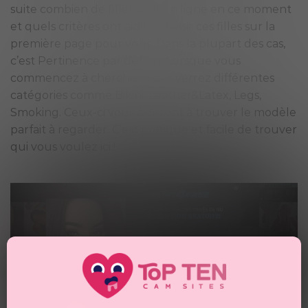
suite combien de filles sont en ligne en ce moment
et quels critères ont aidé à choisir ces filles sur la
première page pour vous. Dans la plupart des cas,
c’est Pertinence par défaut. Lorsque vous
commencez à chercher, vous verrez différentes
catégories comme Bikini, Leather&Latex, Legs,
Smoking. Ceux-ci vous aideront à trouver le modèle
parfait à regarder. C’est pratique et facile de trouver
qui vous voulez ici !