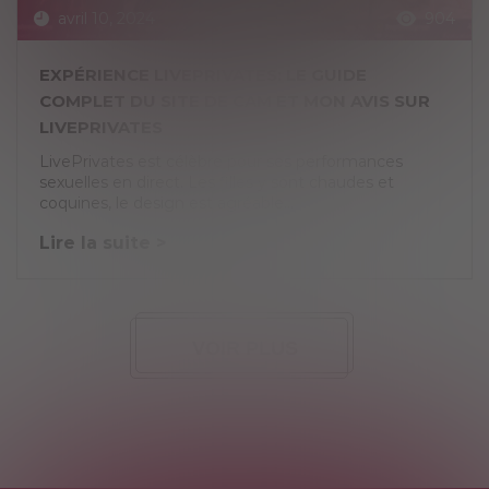
avril 10, 2024
904
EXPÉRIENCE LIVEPRIVATES: LE GUIDE
COMPLET DU SITE DE CAM ET MON AVIS SUR
LIVEPRIVATES
LivePrivates est célèbre pour ses performances
sexuelles en direct. Les filles y sont chaudes et
coquines, le design est agréable...
Lire la suite >
VOIR PLUS