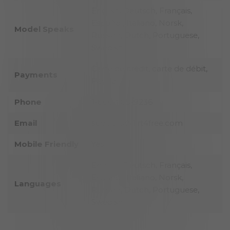
English, Deutsch, Français,
Español, Italiano, Norsk,
Model Speaks
Russian, Dutch, Portuguese,
Swedish
Carte de crédit, carte de débit,
Payments
PayPal
Phone
1-800-685-9236
Email
support@flirt4free.com
Mobile Friendly
Yes
English, Deutsch, Français,
Español, Italiano, Norsk,
Languages
Russian, Dutch, Portuguese,
Swedish