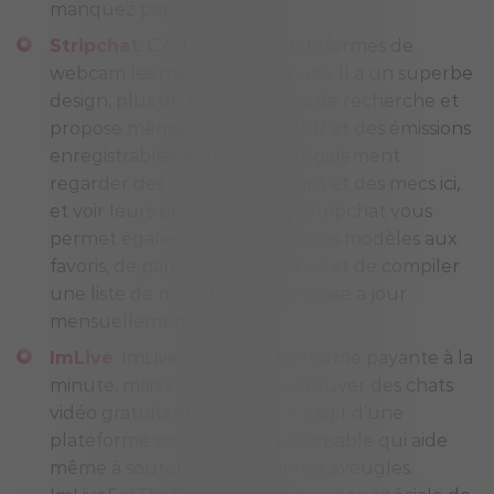
manquez pas.
Stripchat
. C’est l’une des plateformes de
webcam les mieux entretenues. Il a un superbe
design, plus de 150 catégories de recherche et
propose même des caméras VR et des émissions
enregistrables. Vous pouvez également
regarder des couples, des trans et des mecs ici,
et voir leurs profils détaillés ! Stripchat vous
permet également d’ajouter des modèles aux
favoris, de parcourir les fétiches et de compiler
une liste de modèles de tom (mise à jour
mensuellement).
ImLive
. ImLive est une plate-forme payante à la
minute, mais vous pouvez y trouver des chats
vidéo gratuits et premium. Il s’agit d’une
plateforme socialement responsable qui aide
même à soutenir les personnes aveugles.