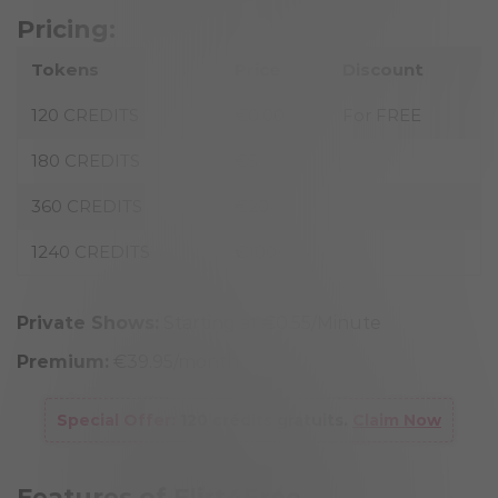
Pricing:
Tokens
Price
Discount
120 CREDITS
€0.00
For FREE
180 CREDITS
€5
360 CREDITS
€20
1240 CREDITS
€100
Private Shows:
Starting at €0.55/Minute
Premium:
€39.95/month
Special Offer:
120 crédits gratuits.
Claim Now
Features of Flirt4Free