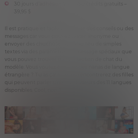
30 jours d’adhésion VIP + 150 crédits gratuits –
39,95 $
Il est pratique et facile d’envoyer des conseils ou des
messages car vous pouvez rester anonyme ou
envoyer des chuchotements au lieu de simples
textes via des paramètres de message spéciaux que
vous pouvez trouver dans la section de chat du
modèle. Vous voulez écouter des nanas de langue
étrangère ? Tu as ça! Ici, vous rencontrerez des filles
qui peuvent parler une ou plusieurs des 11 langues
disponibles. Cool, non ?