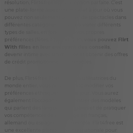
résolution, Flirt4free est une option parfaite. C’est
une plate-forme assez moderne et à jour où vous
pouvez non seulement profiter de spectacles dans
différentes catégories, mais aussi visiter différents
types de salles, en fonction de vos propres
préférences (fêtes, 1-to-1, etc.). Ici,
vous pouvez Flirt
With filles en leur envoyant des conseils
,
devenir intime avec un modèle et obtenir des offres
de crédit promotionnelles agréables.
De plus, Flirt4free filles sont des utilisatrices du
monde entier, vous pouvez donc modifier vos
préférences ethniques chaque jour. Vous aurez
également l’occasion de rencontrer des modèles
qui parlent des langues étrangères et de pratiquer
vos compétences de ramassage en français,
allemand ou espagnol, par exemple. Flirt4free est
une excellente plateforme internationale pour